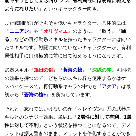
能キャラとして立ち回りつつ、有利属性には明確に戦える
ようになりたい
」というキャラクター向き。
また戦闘能力がそもそも低いキャラクター、具体的には
『
ニニアン
』や『
オリヴィエ
』のように、『
歌う
』『
踊
る
』などの再行動系スキルを持ったキャラクターには向い
たスキルです。戦闘に向いていないキャラクターが、有利
属性相手には積極的に前に出て戦えるようになります。
武器スキル『
旭日の剣
』『
蒼海の槍
』『
深緑の斧
』も同様
の効果を持つので、どちらのスキル枠を使用するかはケー
スバイケースで。再行動系キャラの中でも『
アクア
』は最
初から『
蒼海の槍+
』を所持しています。
それと、忘れてはいけないのが『
～レイヴン
』系の武器ス
キルとのシナジー効果。単純に「
2属性に対して有利、1属
性に対して不利
」という状況を持つことになるので、デメ
リットは据え置きのまま、メリットを倍化することができ