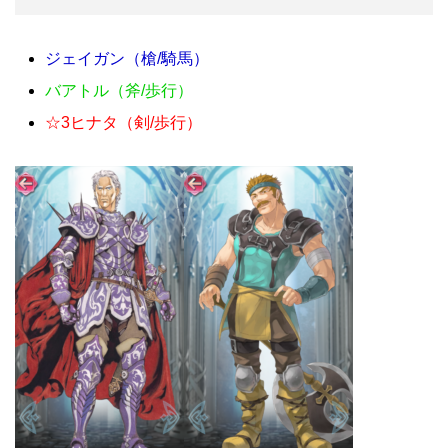
ジェイガン（槍/騎馬）
バアトル（斧/歩行）
☆3ヒナタ（剣/歩行）