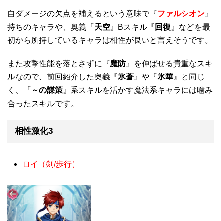
自ダメージの欠点を補えるという意味で『
ファルシオン
』
持ちのキャラや、奥義『
天空
』Bスキル『
回復
』などを最
初から所持しているキャラは相性が良いと言えそうです。
また攻撃性能を落とさずに『
魔防
』を伸ばせる貴重なスキ
ルなので、前回紹介した奥義『
氷蒼
』や『
氷華
』と同じ
く、『
～の謀策
』系スキルを活かす魔法系キャラには噛み
合ったスキルです。
相性激化3
ロイ（剣/歩行）