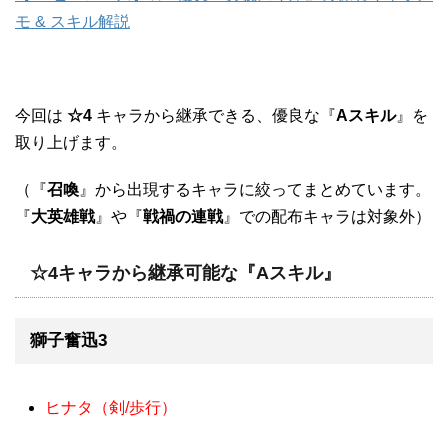
モ & スキル解説
今回は
☆4
キャラから継承できる、優良な『
Aスキル
』を
取り上げます。
（『
召喚
』から出現するキャラに絞ってまとめています。
『
大英雄戦
』や『
戦禍の連戦
』での配布キャラは対象外）
☆4キャラから継承可能な『Aスキル』
獅子奮迅3
ヒナタ（剣/歩行）