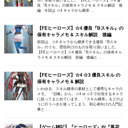
ル』を取り扱いました。 【FEヒーローズ】☆4 優
良『Bスキル』の保有キャラメモ & スキル解説 後
編 今回は ☆4 キャラから継承 …
【FEヒーローズ】☆4 優良『Bスキル』の
保有キャラメモ & スキル解説 後編
前回は、☆4 キャラから継承できる優良『Bスキ
ル』のうち、壁役向けのものを取り扱いました。
【FEヒーローズ】☆4 優良『Bスキル』の保有キャ
ラメモ & スキル解説 前編 後編と …
【FEヒーローズ】☆4 ☆3 優良スキル の
保有キャラメモ & 解説
いわゆる、スキル継承の素材として優秀なキャラの
メモ。 『召喚』から、☆4 or ☆3 で出現するキャラ
に絞ってまとめています。 『スキル継承』をどのよ
うに行うべきか迷ってしまう、初心者向けの入門記
事と …
【ゲーム雑記】『ヒーローズ』や『風花