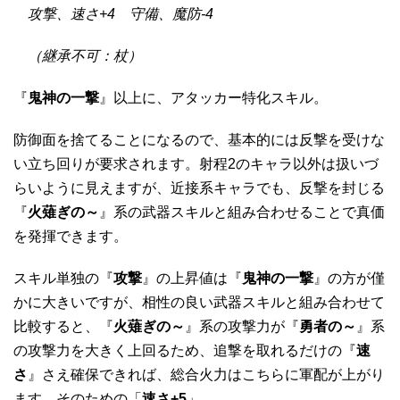
攻撃、速さ+4 守備、魔防-4
（継承不可：杖）
『
鬼神の一撃
』以上に、アタッカー特化スキル。
防御面を捨てることになるので、基本的には反撃を受けな
い立ち回りが要求されます。射程2のキャラ以外は扱いづ
らいように見えますが、近接系キャラでも、反撃を封じる
『
火薙ぎの～
』系の武器スキルと組み合わせることで真価
を発揮できます。
スキル単独の『
攻撃
』の上昇値は『
鬼神の一撃
』の方が僅
かに大きいですが、相性の良い武器スキルと組み合わせて
比較すると、『
火薙ぎの～
』系の攻撃力が『
勇者の～
』系
の攻撃力を大きく上回るため、追撃を取れるだけの『
速
さ
』さえ確保できれば、総合火力はこちらに軍配が上がり
ます。そのための「
速さ+5
」。