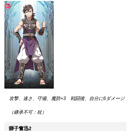
攻撃、速さ、守備、魔防+3 戦闘後、自分に6ダメージ
（継承不可：杖）
獅子奮迅2