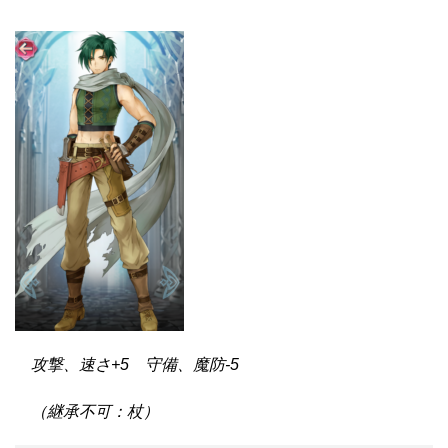
攻撃、速さ+5 守備、魔防-5
（継承不可：杖）