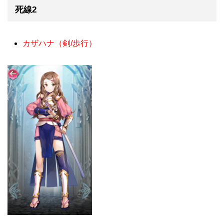
死線2
カザハナ（剣/歩行）