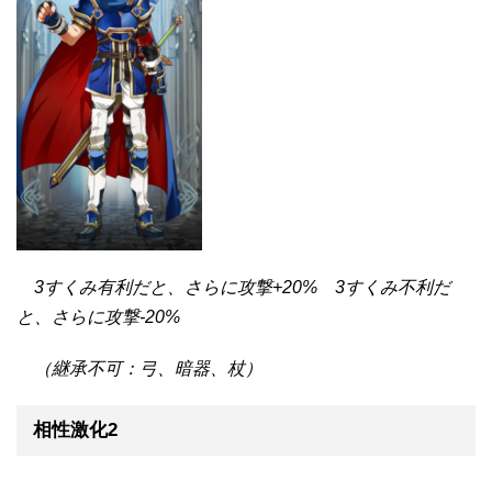
3すくみ有利だと、さらに攻撃+20% 3すくみ不利だ
と、さらに攻撃-20%
（継承不可：弓、暗器、杖）
相性激化2