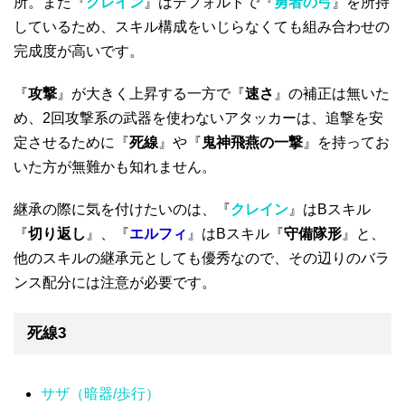
所。また『
クレイン
』はデフォルトで『
勇者の弓
』を所持
しているため、スキル構成をいじらなくても組み合わせの
完成度が高いです。
『
攻撃
』が大きく上昇する一方で『
速さ
』の補正は無いた
め、2回攻撃系の武器を使わないアタッカーは、追撃を安
定させるために『
死線
』や『
鬼神飛燕の一撃
』を持ってお
いた方が無難かも知れません。
継承の際に気を付けたいのは、『
クレイン
』はBスキル
『
切り返し
』、『
エルフィ
』はBスキル『
守備隊形
』と、
他のスキルの継承元としても優秀なので、その辺りのバラ
ンス配分には注意が必要です。
死線3
サザ（暗器/歩行）