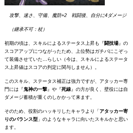
攻撃、速さ、守備、魔防+2 戦闘後、自分に4ダメージ
（継承不可：杖）
初期の頃は、スキルによるステータス上昇も『
闘技場
』の
スコアアップにつながったため、上位勢はガチパにこぞっ
て装備させていた…らしい（今は、スキルによるステータ
ス上昇値はスコアの判定に関与しません）。
このスキル、ステータス補正は強力ですが、アタッカー専
門には『
鬼神の一撃
』や『
死線
』の方が良く、壁役には自
ダメージ蓄積が重くのしかかって来ます。
そのため、役割のハッキリしたキャラより「
アタッカー寄
りのバランス型
」のようなキャラに向いたスキルかと思い
ます。