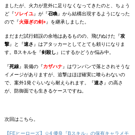
ましたが、火力が意外に足りなくなってきたのと、ちょう
ど『
ソレイユ
』が『
召喚
』から結構出現するようになった
ので『
火薙ぎの剣+
』を継承しました。
まだまだ試行錯誤の余地はあるものの、飛びぬけた『
攻
撃
』と『
速さ
』はアタッカーとしてとても頼りになりま
す。Bスキルを『
剣殺し
』にするかどうか悩み中。
『
死線
』装備の『
カザハナ
』はワンパンで落とされそうな
イメージがありますが、追撃はほぼ確実に喰らわないの
で、案外1発ぐらいなら耐えられます。『
速さ
』の高さ
が、防御面でも生きるケースですね。
次回はこちら。
【FEヒーローズ】☆4 優良『Bスキル』の保有キャラメモ