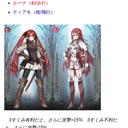
ルーナ（剣/歩行）
ティアモ（槍/飛行）
3すくみ有利だと、さらに攻撃+15% 3すくみ不利だ
と、さらに攻撃-15%