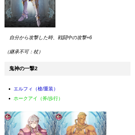
自分から攻撃した時、戦闘中の攻撃+6
（継承不可：杖）
鬼神の一撃2
エルフィ（槍/重装）
ホークアイ（斧/歩行）