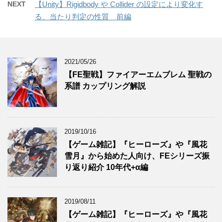
NEXT
【Unity】Rigidbody や Collider の設定により変化す
る、当たり判定の性質 前編
2021/05/26
【FE聖戦】ファイアーエムブレム 聖戦の
系譜 カップリング解説
2019/10/16
【ゲーム雑記】『ヒーローズ』や『風花
雪月』から始めた人向け、FEシリーズ振
り返り紹介 10年代+α編
2019/08/11
【ゲーム雑記】『ヒーローズ』や『風花